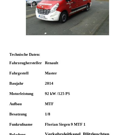
Technische Daten:
Fahrzeughersteller
Renault
Fahrgestell
Master
Baujahr
2014
Motorleistung
92 kW /125 PS
Aufbau
MTF
Besatzung
1/8
Funkrufname
Florian Siegen 9 MTF 1
Verkehrsleitkegel, Blitzleuchten,
Beladung